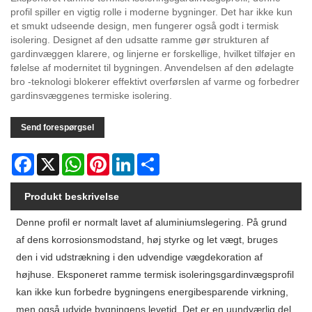
profil spiller en vigtig rolle i moderne bygninger. Det har ikke kun
et smukt udseende design, men fungerer også godt i termisk
isolering. Designet af den udsatte ramme gør strukturen af ​​
gardinvæggen klarere, og linjerne er forskellige, hvilket tilføjer en
følelse af modernitet til bygningen. Anvendelsen af ​​den ødelagte
bro -teknologi blokerer effektivt overførslen af ​​varme og forbedrer
gardinsvæggenes termiske isolering.
Send forespørgsel
Facebook
X
WhatsApp
Pinterest
LinkedIn
Share
Produkt beskrivelse
Denne profil er normalt lavet af aluminiumslegering. På grund
af dens korrosionsmodstand, høj styrke og let vægt, bruges
den i vid udstrækning i den udvendige vægdekoration af
højhuse. Eksponeret ramme termisk isoleringsgardinvægsprofil
kan ikke kun forbedre bygningens energibesparende virkning,
men også udvide bygningens levetid. Det er en uundværlig del