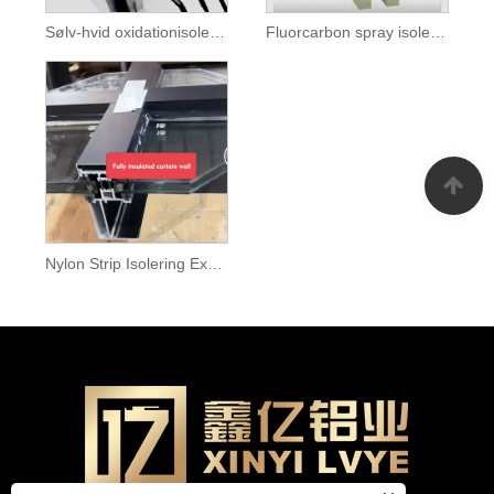
Sølv-hvid oxidationisoleringsgardinvægsprofil
Fluorcarbon spray isolering gardin vægprofil profil
Nylon Strip Isolering Exposed Frame Curtain Wall Profil