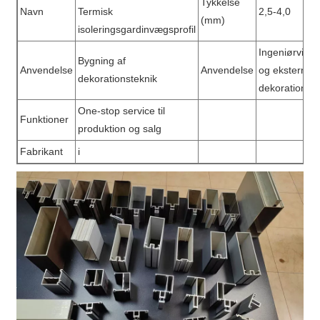
Tykkelse
Navn
Termisk
2,5-4,0
(mm)
isoleringsgardinvægsprofil
Ingeniørvide
Bygning af
Anvendelse
Anvendelse
og ekstern
dekorationsteknik
dekoration
One-stop service til
Funktioner
produktion og salg
Fabrikant
i