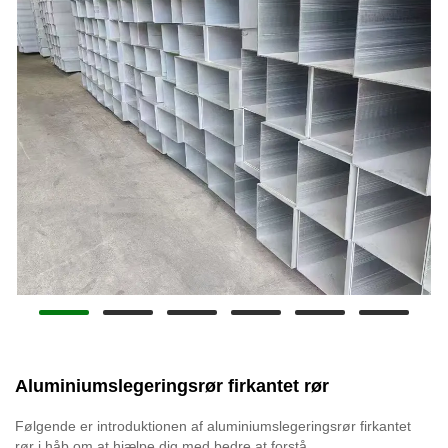
Aluminiumslegeringsrør firkantet rør
Følgende er introduktionen af ​​aluminiumslegeringsrør firkantet
rør i håb om at hjælpe dig med bedre at forstå