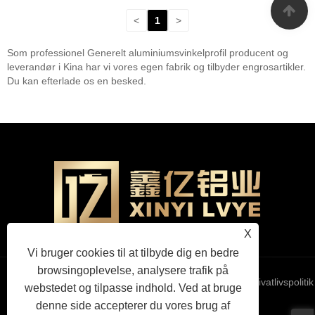
<
1
>
Som professionel Generelt aluminiumsvinkelprofil producent og
leverandør i Kina har vi vores egen fabrik og tilbyder engrosartikler.
Du kan efterlade os en besked.
X
Vi bruger cookies til at tilbyde dig en bedre
browsingoplevelse, analysere trafik på
Links
Sitemap
RSS
XML
Privatlivspolitik
webstedet og tilpasse indhold. Ved at bruge
denne side accepterer du vores brug af