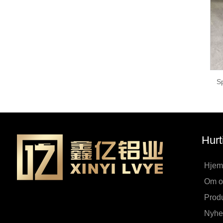
Sp
Hurt
Hjem
Om o
Produ
Nyhe