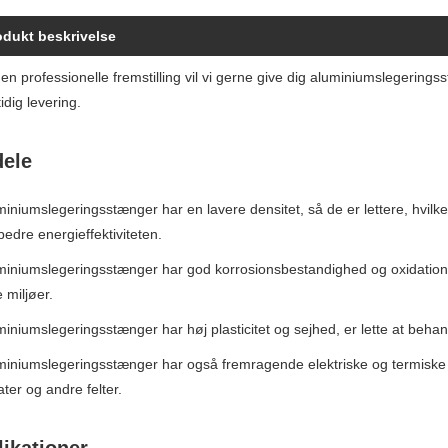
odukt beskrivelse
n professionelle fremstilling vil vi gerne give dig aluminiumslegeringsst
tidig levering.
dele
miniumslegeringsstænger har en lavere densitet, så de er lettere, hvil
bedre energieffektiviteten.
miniumslegeringsstænger har god korrosionsbestandighed og oxidations
 miljøer.
miniumslegeringsstænger har høj plasticitet og sejhed, er lette at beh
miniumslegeringsstænger har også fremragende elektriske og termiske le
ter og andre felter.
ikationer