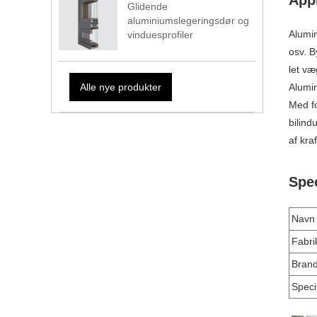
Glidende
aluminiumslegeringsdør og
Alumin
vinduesprofiler
osv. B
let væ
Alumin
Alle nye produkter
Med fo
bilind
af ​​kr
Spec
Navn
Fabri
Bran
Speci