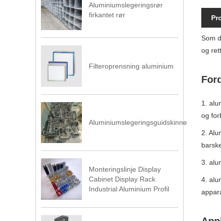
Aluminiumslegeringsrør
firkantet rør
Pr
Som de
og ret
Filteroprensning aluminium
For
1. alu
og for
Aluminiumslegeringsguidskinne
2. Alu
barske
3. alu
Monteringslinje Display
Cabinet Display Rack
4. alu
Industrial Aluminium Profil
appara
Appl