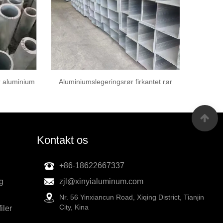
r aluminium
Aluminiumslegeringsrør firkantet rør
Kontakt os
+86-18622667337
g
zjl@xinyialuminum.com
Nr. 56 Yinxiancun Road, Xiqing District, Tianjin
City, Kina
iler