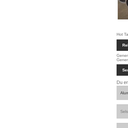
Hot T
Re
Genere
Gener
Se
Du er