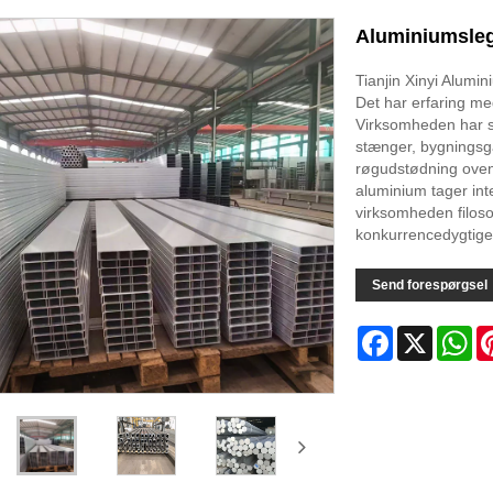
Aluminiumsleg
Tianjin Xinyi Alumin
Det har erfaring med
Virksomheden har sp
stænger, bygningsga
røgudstødning ovenl
aluminium tager in
virksomheden filoso
konkurrencedygtige 
Send forespørgsel
Facebook
X
Wh