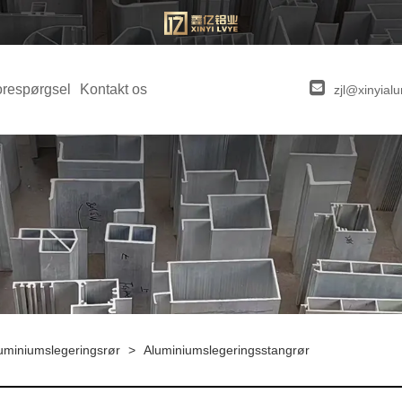
orespørgsel
Kontakt os
zjl@xinyia
luminiumslegeringsrør
>
Aluminiumslegeringsstangrør