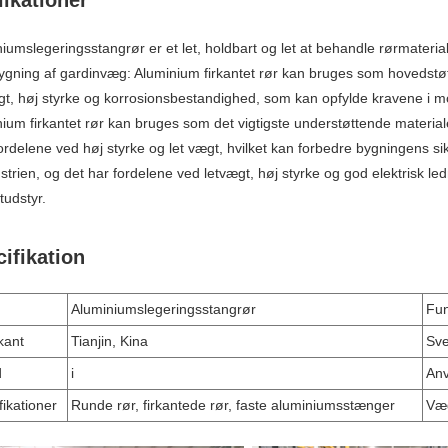
iumslegeringsstangrør er et let, holdbart og let at behandle rørmateriale, 
ygning af gardinvæg: Aluminium firkantet rør kan bruges som hovedst
gt, høj styrke og korrosionsbestandighed, som kan opfylde kravene i m
ium firkantet rør kan bruges som det vigtigste understøttende material
rdelene ved høj styrke og let vægt, hvilket kan forbedre bygningens sikk
ustrien, og det har fordelene ved letvægt, høj styrke og god elektrisk led
aftudstyr.
ifikation
Aluminiumslegeringsstangrør
Fun
kant
Tianjin, Kina
Sve
d
i
An
fikationer
Runde rør, firkantede rør, faste aluminiumsstænger
Væ