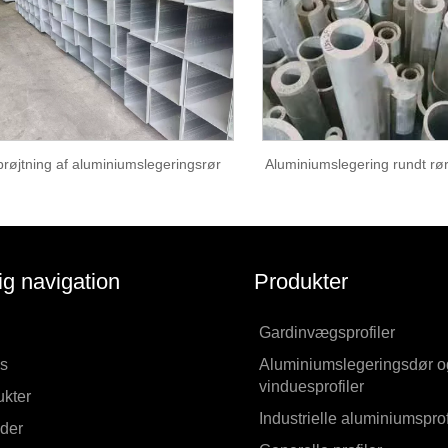
røjtning af aluminiumslegeringsrør
Aluminiumslegering rundt rø
ig navigation
Produkter
Gardinvægsprofiler
s
Aluminiumslegeringsdør o
vinduesprofiler
kter
Industrielle aluminiumsprof
der