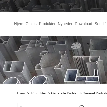
Hjem
Om os
Produkter
Nyheder
Download
Send f
Hjem
>
Produkter
>
Generelle Profiler
>
Generel Profila