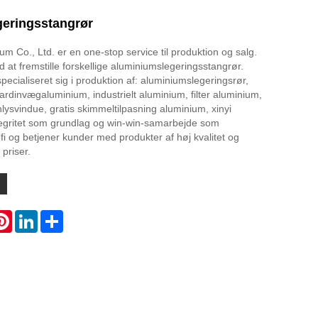
eringsstangrør
ium Co., Ltd. er en one-stop service til produktion og salg.
 at fremstille forskellige aluminiumslegeringsstangrør.
ecialiseret sig i produktion af: aluminiumslegeringsrør,
rdinvægaluminium, industrielt aluminium, filter aluminium,
ysvindue, gratis skimmeltilpasning aluminium, xinyi
tegritet som grundlag og win-win-samarbejde som
fi og betjener kunder med produkter af høj kvalitet og
priser.
atsApp
Pinterest
LinkedIn
Share