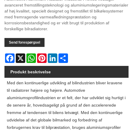
avanceret fremstillingsteknologi og aluminiumslegeringsmaterialer
af høj kvalitet, specielt designet og fremstillet til bilkølesystemer
med fremragende varmeafledningspræstation og
korrosionsbestandighed og er vidt brugt til produktion af
forskellige bilradiatorer.
Send forespørgsel
Facebook
X
WhatsApp
Pinterest
LinkedIn
Share
Produkt beskrivelse
Med den kontinuerlige udvikling af bilindustrien bliver kravene
til radiatorer højere og højere. Automotive
aluminiumsprofilindustrien er et felt, der har udviklet sig hurtigt i
de senere år, hovedsageligt på grund af den accelererede
fremme af tendensen til bilens letvægt. Med den kontinuerlige
udvidelse af det globale bilmarked og forbedring af
forbrugernes krav til bilpræstation, bruges aluminiumsprofiler